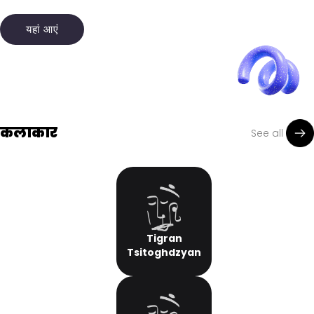
यहां आएं
कलाकार
See all
Tigran
Tsitoghdzyan