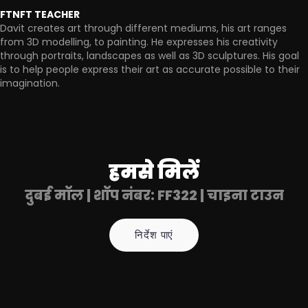
FTNFT TEACHER
Davit creates art through different mediums, his art ranges
from 3D modelling, to painting. He expresses his creativity
through portraits, landscapes as well as 3D sculptures. His goal
is to help people express their art as accurate possible to their
imagination.
हमसे मिलें
दुबई मॉल | शॉप नंबर: FF322 | चाइना टाउन
निर्देश पाएं