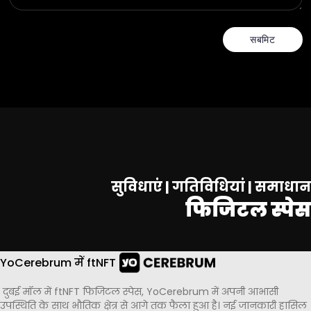
सबमिट
सुविधाएं | गतिविधियां | समाधान
फिजिटल स्पेस
YoCerebrum में ftNFT
दुबई मॉल में ftNFT फिजिटल स्पेस, YoCerebrum में अपनी आभासी
उपस्थिति के साथ भौतिक क्षेत्र से आगे तक फैला हुआ है। नई जानकारी हासिल