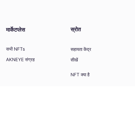
स्रोत
मार्केटप्लेस
सभी NFTs
सहायता केंद्र
AKNEYE संग्रह
सीखें
NFT क्या है
NFT कैसे बनाते हैं
NFTs कैसे खरीदते और बेचते हैं