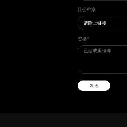
社会档案
资格
*
发送