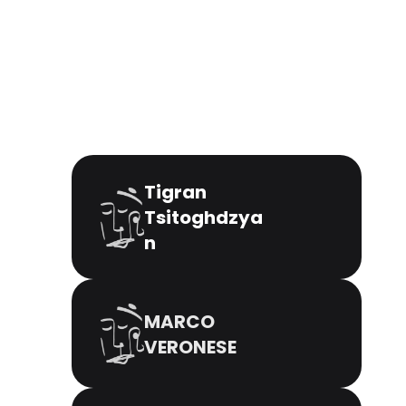
Tigran
Tsitoghdzya
n
MARCO
VERONESE