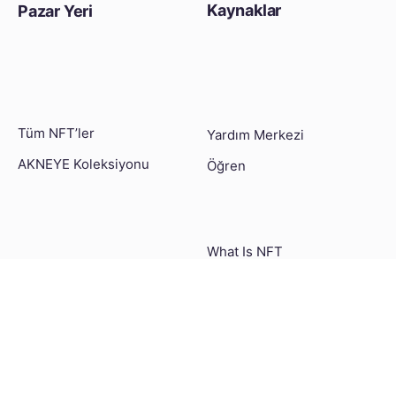
Kaynaklar
Pazar Yeri
Tüm NFT’ler
Yardım Merkezi
AKNEYE Koleksiyonu
Öğren
What Is NFT
How to Create an NFT