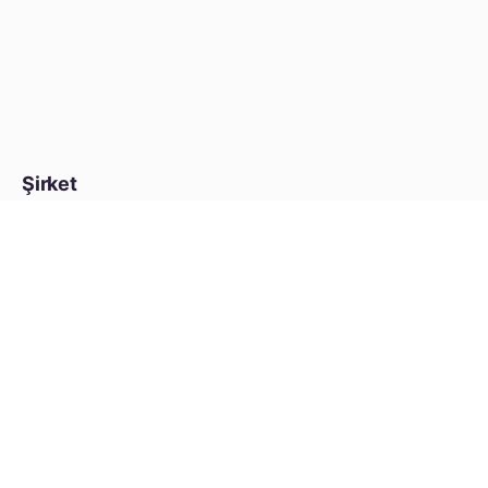
Şirket
Medya Kiti
© 2025 ftNFT
Ucraft
tarafından.
Tüm hakları saklıdır.