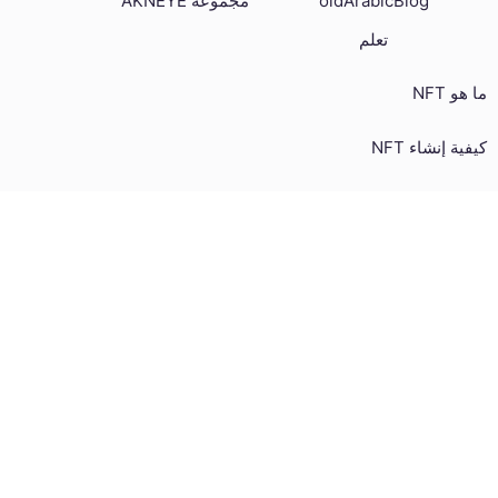
مجموعة AKNEYE
oldArabicBlog
تعلم
ما هو NFT
كيفية إنشاء NFT
كيفية شراء وبيع NFTs